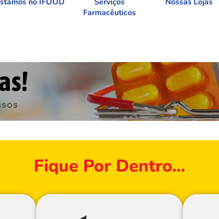
stamos no IFOOD
Serviços
Nossas Lojas
Farmacêuticos
Fique Por Dentro...