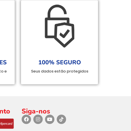
ES
100% SEGURO
to e
Seus dados estão protegidos
nto
Siga-nos